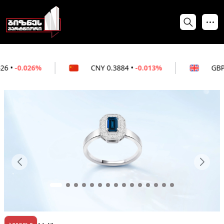
CNY
0.3884
•
-0.013%
GBP
3.5296
•
-0.