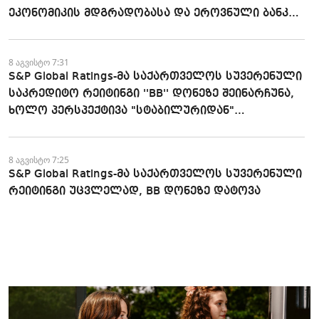
ეკონომიკის მდგრადობასა და ეროვნული ბანკის
პოლიტიკის ეფექტიანობას
8 აგვისტო 7:31
S&P Global Ratings-მა საქართველოს სუვერენული
საკრედიტო რეიტინგი ''BB'' დონეზე შეინარჩუნა,
ხოლო პერსპექტივა "სტაბილურიდან"
"პოზიტიურამდე" გააუმჯობესა
8 აგვისტო 7:25
S&P Global Ratings-მა საქართველოს სუვერენული
რეიტინგი უცვლელად, BB დონეზე დატოვა
7 აგვისტო 15:20
საქართველოს ბანკის Student Card-ისა და sCool
Card-ის მფლობელები ქუთაისში ტრანსპორტზე
შეღავათიანი ტარიფით ისარგებლებენ