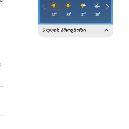
AM
ო
-