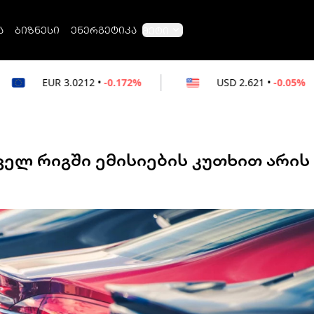
ა
ბიზნესი
ენერგეტიკა
მეტი
12
•
-0.172%
USD
2.621
•
-0.05%
RUB
ელ რიგში ემისიების კუთხით არის