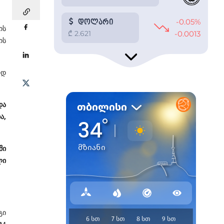
ის
ის
ოდ
და
ა,
ში
ლი
გი