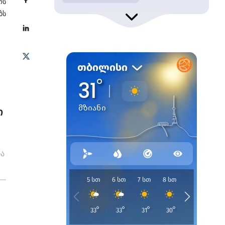
ოს
ბს
ი
ბა