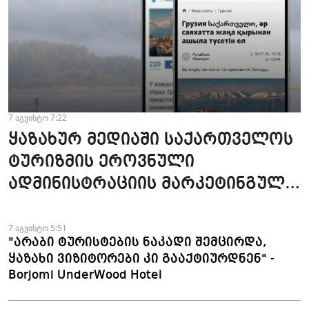
7 აგვისტო 7:22
ყაზახურ მედიაში საქართველოს
ტურიზმის ეროვნული
ადმინისტრაციის მარკეტინგული
კამპანიის ფარგლებში სტატიები
მომზადდა
7 აგვისტო 5:51
"არაბი ტურისტების ნაკადი შემცირდა,
ყაზახი ვიზიტორები კი გააქტიურდნენ" -
Borjomi UnderWood Hotel