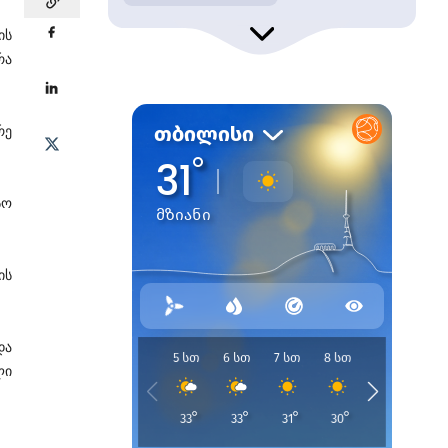
ის
რა
რე
სო
ის
და
ლი