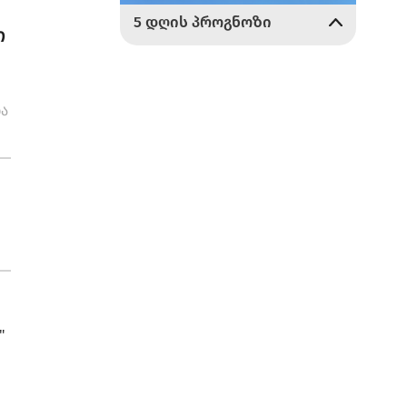
ი
ბა
"