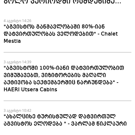
ბოლო პერიოდში რამდენიმე
ჯავშანიც გაუქმდა" - Kobuleti
Beach Club
4 აგვისტო 14:26
"აგვისტოს განმავლობაში 80%-იან
დატვირთულობას ველოდებით" - Chalet
Mestia
3 აგვისტო 14:39
"აგვისტოში 100%-იანი დატვირთულობით
ვიმუშავებთ, ვიზიტორების მაღალი
აქტივობა სექტემბერშიც ნარჩუნდება" -
HAERI Utsera Cabins
3 აგვისტო 10:42
"ახალციხე ტურისტულად დატვირთულ
აგვისტოს ელოდება " - ვარლამ წიკლაური