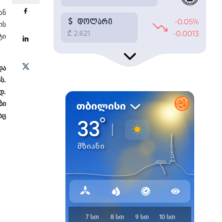
ან
ის
ტი
და
ს.
დ.
ბი
აც