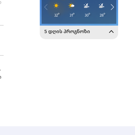
ო
-
ი