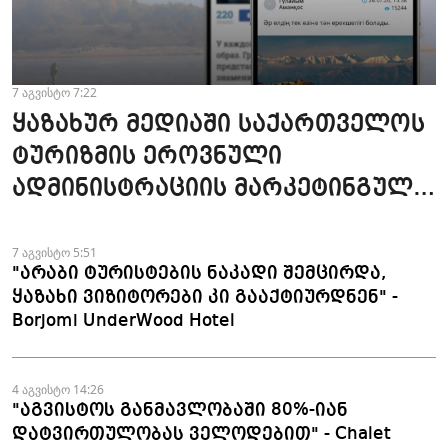
7 აგვისტო 7:22
ყაზახურ მედიაში საქართველოს
ტურიზმის ეროვნული
ადმინისტრაციის მარკეტინგული
კამპანიის ფარგლებში სტატიები
მომზადდა
7 აგვისტო 5:51
"არაბი ტურისტების ნაკადი შემცირდა,
ყაზახი ვიზიტორები კი გააქტიურდნენ" -
Borjomi UnderWood Hotel
4 აგვისტო 14:26
"აგვისტოს განმავლობაში 80%-იან
დატვირთულობას ველოდებით" - Chalet