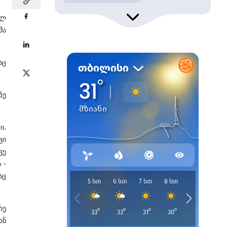
ულ
მა
აც
ზე
ი.
ვი
ვე
 -
აც
რე
ან