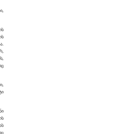
ი,
ის
ის
ა.
რ,
ს,
აც
ი,
ტი
ნი
ის
ას
რც