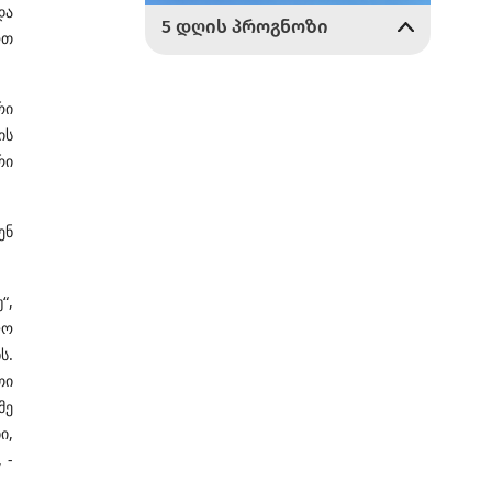
და
ოთ
რი
ის
რი
ენ
“,
ლო
ს.
თი
მე
ი,
 -