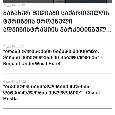
7 აგვისტო 7:22
ყაზახურ მედიაში საქართველოს
ტურიზმის ეროვნული
ადმინისტრაციის მარკეტინგული
კამპანიის ფარგლებში სტატიები
მომზადდა
7 აგვისტო 5:51
"არაბი ტურისტების ნაკადი შემცირდა,
ყაზახი ვიზიტორები კი გააქტიურდნენ" -
Borjomi UnderWood Hotel
4 აგვისტო 14:26
"აგვისტოს განმავლობაში 80%-იან
დატვირთულობას ველოდებით" - Chalet
Mestia