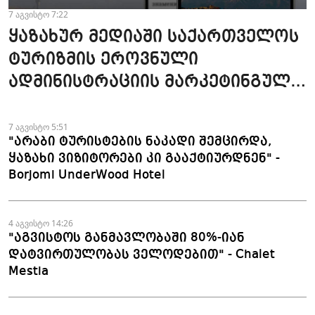
7 აგვისტო 7:22
ყაზახურ მედიაში საქართველოს
ტურიზმის ეროვნული
ადმინისტრაციის მარკეტინგული
კამპანიის ფარგლებში სტატიები
მომზადდა
7 აგვისტო 5:51
"არაბი ტურისტების ნაკადი შემცირდა,
ყაზახი ვიზიტორები კი გააქტიურდნენ" -
Borjomi UnderWood Hotel
4 აგვისტო 14:26
"აგვისტოს განმავლობაში 80%-იან
დატვირთულობას ველოდებით" - Chalet
Mestia