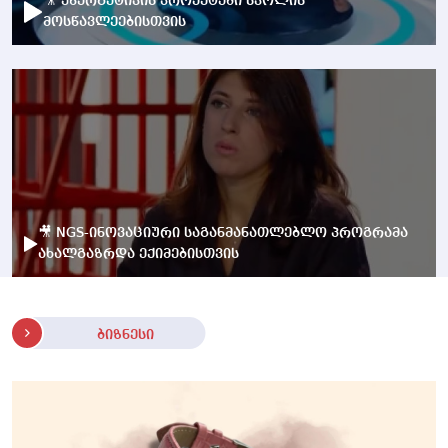
🎥 ენერგეტიკის პროექტები სკოლის
მოსწავლეებისთვის
🎥 NGS-ინოვაციური საგანმანათლებლო პროგრამა
ახალგაზრდა ექიმებისთვის
ბიზნესი