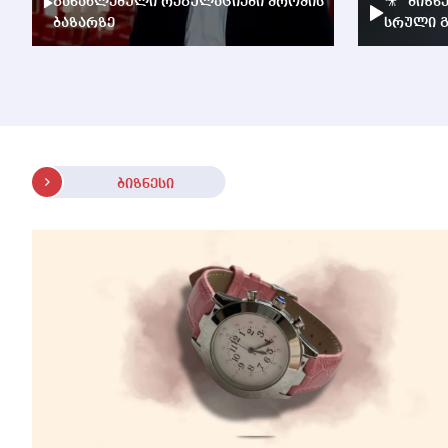
განახლებული რეგულაციები შრომის
🎥 "ბიზნ
ბაზარზე
სრული გ
ბიზნესი