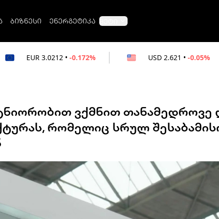
ა
ბიზნესი
ენერგეტიკა
მეტი
212
•
-0.172%
USD
2.621
•
-0.05%
RU
რტნიორობით ვქმნით თანამედროვე 
ტურას, რომელიც სრულ შესაბამის
ნ