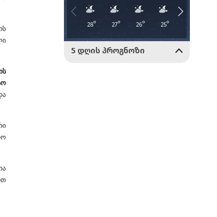
ის
ლი
ის
სო
და
რი
რო
ია
ით