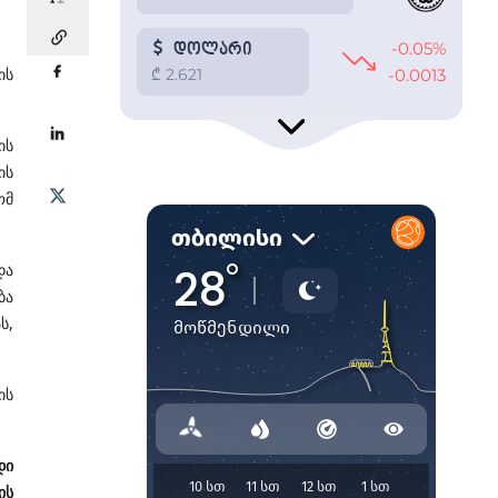
ის
ის
ის
ომ
და
ბა
ს,
ის
დი
ის