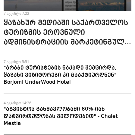
7 აგვისტო 7:22
ყაზახურ მედიაში საქართველოს
ტურიზმის ეროვნული
ადმინისტრაციის მარკეტინგული
კამპანიის ფარგლებში სტატიები
მომზადდა
7 აგვისტო 5:51
"არაბი ტურისტების ნაკადი შემცირდა,
ყაზახი ვიზიტორები კი გააქტიურდნენ" -
Borjomi UnderWood Hotel
4 აგვისტო 14:26
"აგვისტოს განმავლობაში 80%-იან
დატვირთულობას ველოდებით" - Chalet
Mestia