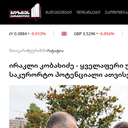
გადაცემები
ფინანსები
ეკონომიკ
.013%
GBP
3.5296
•
-0.054%
EUR
3.026
მთავარი
ტურიზმი
სტატია
ირაკლი კობახიძე - ყველაფერი 
საკურორტო პოტენციალი ათვის