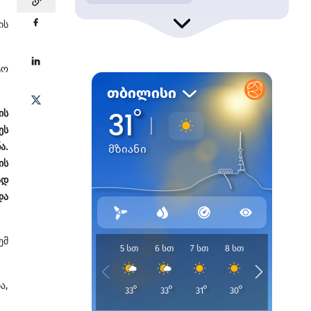
ის
ტო
ის
ეს
ა.
ის
ად
და
ემ
ა,