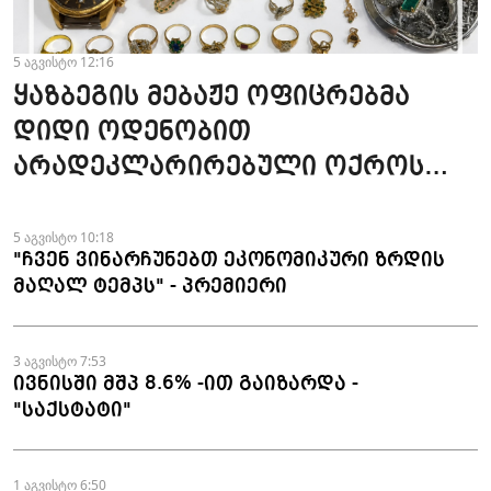
5 აგვისტო 12:16
ყაზბეგის მებაჟე ოფიცრებმა
დიდი ოდენობით
არადეკლარირებული ოქროს
ნაკეთობების შემოტანის
ფაქტები აღკვეთეს
5 აგვისტო 10:18
"ჩვენ ვინარჩუნებთ ეკონომიკური ზრდის
მაღალ ტემპს" - პრემიერი
3 აგვისტო 7:53
ივნისში მშპ 8.6% -ით გაიზარდა -
"საქსტატი"
1 აგვისტო 6:50