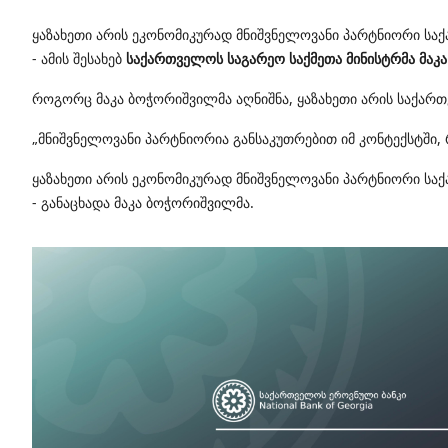
ყაზახეთი
არის
ეკონომიკურად
მნიშვნელოვანი
პარტნიორი
სა
-
ამის
შესახებ
საქართველოს საგარეო საქმეთა მინისტრმა მაკ
როგორც
მაკა
ბოჭორიშვილმა
აღნიშნა
,
ყაზახეთი
არის
საქარ
„
მნიშვნელოვანი
პარტნიორია
განსაკუთრებით
იმ
კონტექსტში
,
ყაზახეთი
არის
ეკონომიკურად
მნიშვნელოვანი
პარტნიორი
სა
-
განაცხადა
მაკა
ბოჭორიშვილმა
.