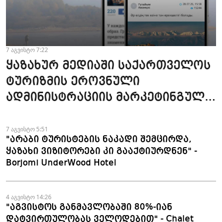
7 აგვისტო 7:22
ყაზახურ მედიაში საქართველოს
ტურიზმის ეროვნული
ადმინისტრაციის მარკეტინგული
კამპანიის ფარგლებში სტატიები
მომზადდა
7 აგვისტო 5:51
"არაბი ტურისტების ნაკადი შემცირდა,
ყაზახი ვიზიტორები კი გააქტიურდნენ" -
Borjomi UnderWood Hotel
4 აგვისტო 14:26
"აგვისტოს განმავლობაში 80%-იან
დატვირთულობას ველოდებით" - Chalet