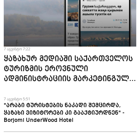
7 აგვისტო 7:22
ყაზახურ მედიაში საქართველოს
ტურიზმის ეროვნული
ადმინისტრაციის მარკეტინგული
კამპანიის ფარგლებში სტატიები
მომზადდა
7 აგვისტო 5:51
"არაბი ტურისტების ნაკადი შემცირდა,
ყაზახი ვიზიტორები კი გააქტიურდნენ" -
Borjomi UnderWood Hotel