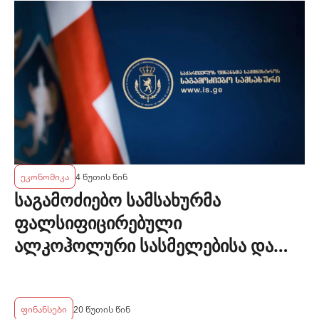
ეკონომიკა
4 წუთის წინ
საგამოძიებო სამსახურმა
ფალსიფიცირებული
ალკოჰოლური სასმელებისა და
ყალბი აქციზური მარკების
დამზადება-გასაღების ფაქტზე 3
პირი დააკავა
ფინანსები
20 წუთის წინ