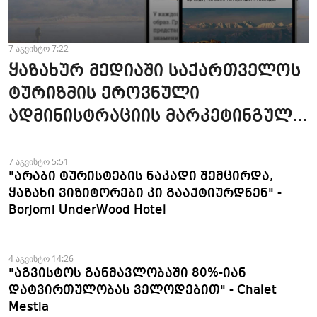
7 აგვისტო 7:22
ყაზახურ მედიაში საქართველოს
ტურიზმის ეროვნული
ადმინისტრაციის მარკეტინგული
კამპანიის ფარგლებში სტატიები
მომზადდა
7 აგვისტო 5:51
"არაბი ტურისტების ნაკადი შემცირდა,
ყაზახი ვიზიტორები კი გააქტიურდნენ" -
Borjomi UnderWood Hotel
4 აგვისტო 14:26
"აგვისტოს განმავლობაში 80%-იან
დატვირთულობას ველოდებით" - Chalet
Mestia