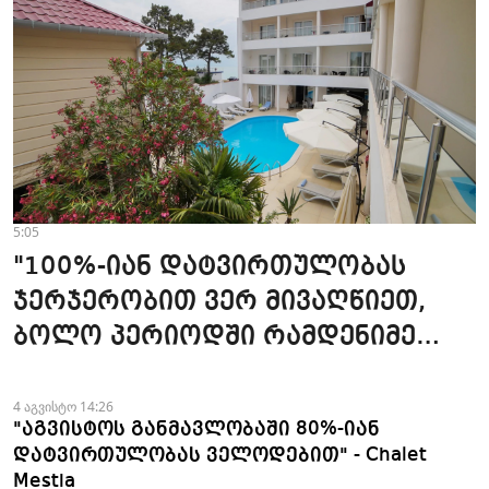
5:05
"100%-იან დატვირთულობას
ჯერჯერობით ვერ მივაღწიეთ,
ბოლო პერიოდში რამდენიმე
ჯავშანიც გაუქმდა" - Kobuleti
Beach Club
4 აგვისტო 14:26
"აგვისტოს განმავლობაში 80%-იან
დატვირთულობას ველოდებით" - Chalet
Mestia