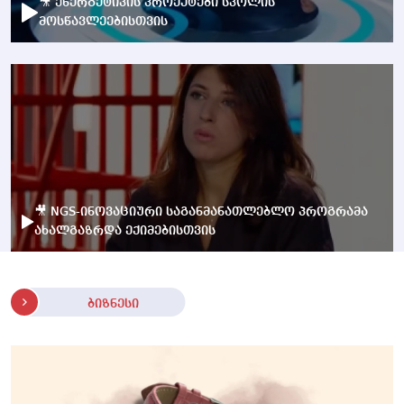
🎥 ენერგეტიკის პროექტები სკოლის
მოსწავლეებისთვის
🎥 NGS-ინოვაციური საგანმანათლებლო პროგრამა
ახალგაზრდა ექიმებისთვის
ბიზნესი