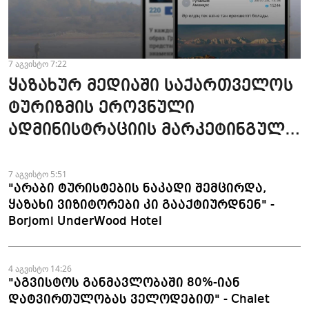
7 აგვისტო 7:22
ყაზახურ მედიაში საქართველოს
ტურიზმის ეროვნული
ადმინისტრაციის მარკეტინგული
კამპანიის ფარგლებში სტატიები
მომზადდა
7 აგვისტო 5:51
"არაბი ტურისტების ნაკადი შემცირდა,
ყაზახი ვიზიტორები კი გააქტიურდნენ" -
Borjomi UnderWood Hotel
4 აგვისტო 14:26
"აგვისტოს განმავლობაში 80%-იან
დატვირთულობას ველოდებით" - Chalet