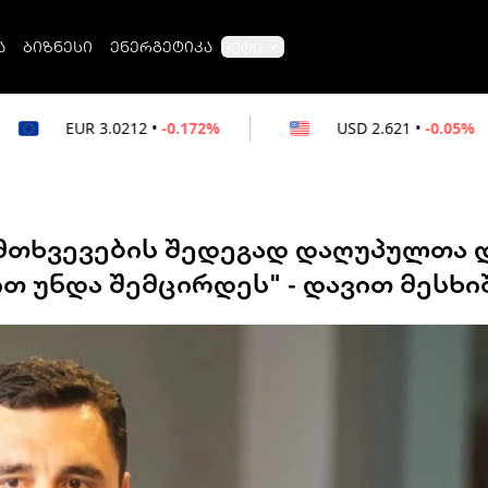
ა
ბიზნესი
ენერგეტიკა
მეტი
2
•
-0.172%
USD
2.621
•
-0.05%
RUB
0
ემთხვევების შედეგად დაღუპულთა 
თ უნდა შემცირდეს" - დავით მესხ