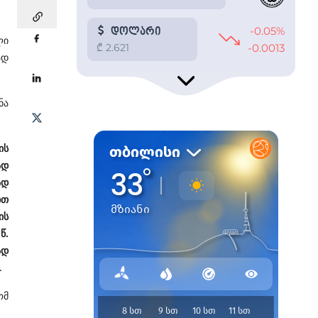
ლი
ად
ნა
ის
ად
ად
ით
ის
წ.
ად
.
ომ