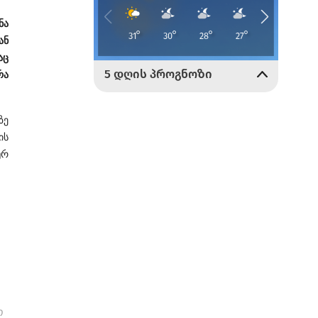
ნა
ან
აც
რა
ზე
ის
ურ
ო