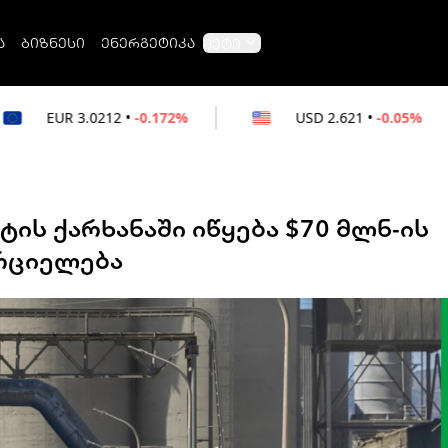
ა
ბიზნესი
ენერგეტიკა
მეტი
•
-0.172%
USD
2.621
•
-0.05%
RUB
0
ტის ქარხანაში იწყება $70 მლნ-ის
რციელება