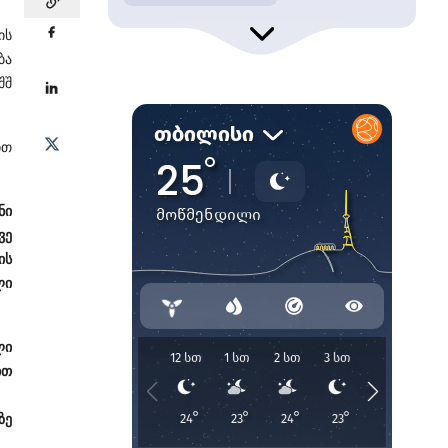
ის
ბა
შშ
ით
ნი
ვე
ის
ლი
ლი
ით
ზე