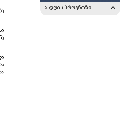
ზე
სი
ნე
დი
ოს
ნა