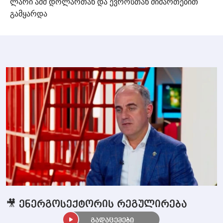
ლარი აშშ დოლართან და ევროსთან მიმართებით
გამყარდა
🎥 ენერგოსექტორის რეგულირება
გადაცემები