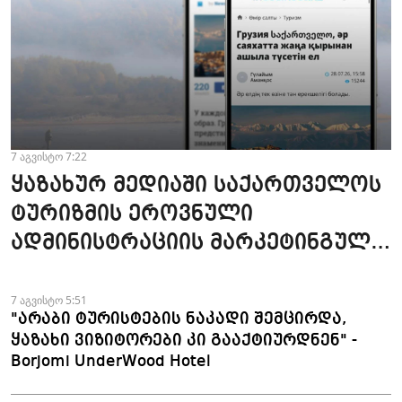
7 აგვისტო 7:22
ყაზახურ მედიაში საქართველოს
ტურიზმის ეროვნული
ადმინისტრაციის მარკეტინგული
კამპანიის ფარგლებში სტატიები
მომზადდა
7 აგვისტო 5:51
"არაბი ტურისტების ნაკადი შემცირდა,
ყაზახი ვიზიტორები კი გააქტიურდნენ" -
Borjomi UnderWood Hotel