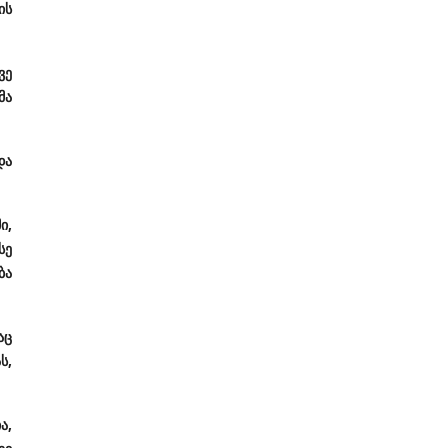
ის
ვე
მა
და
ი,
სე
ბა
აც
ს,
ა,