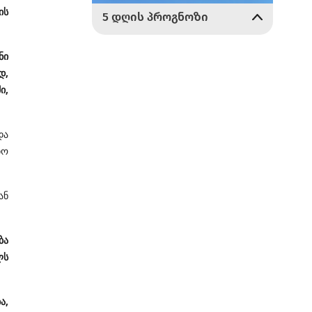
ის
ნი
დ,
ი,
და
იო
ან
ბა
ლს
ა,