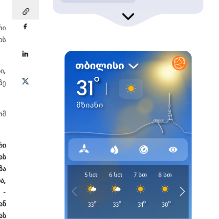
რი
ის
ი,
ზე
ომ
რი
ას
ზა
ა,
 -
ან
ას