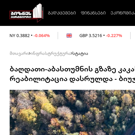
გადაცემები
ფინანსები
ეკონომიკ
-0.064%
GBP
3.5216
•
-0.227%
EUR
3.02
მთავარი
ინფრასტრუქტურა
სტატია
ბაღდათი-აბასთუმნის გზაზე კაკა
რეაბილიტაცია დასრულდა - ბიუ