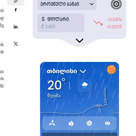
16
ად
ზე
ის
ის
და
ოს
ბს