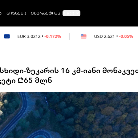
ა
ბიზნესი
ენერგეტიკა
მეტი
12
•
-0.172%
USD
2.621
•
-0.05%
RUB
სხიდი-ზეკარის 16 კმ-იანი მონაკვე
ჯეტი ₾65 მლნ