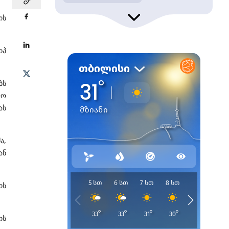
ის
იპ
ბს
ლო
ას
ა,
ან
ის
ის