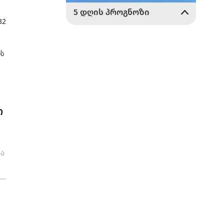
32
ის
ი
ბა