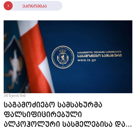
ეკონომიკა
34 წუთის წინ
საგამოძიებო სამსახურმა
ფალსიფიცირებული
ალკოჰოლური სასმელებისა და
ყალბი აქციზური მარკების