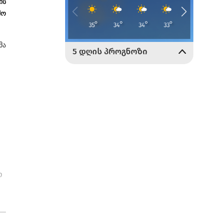
ის
მო
მა
ო