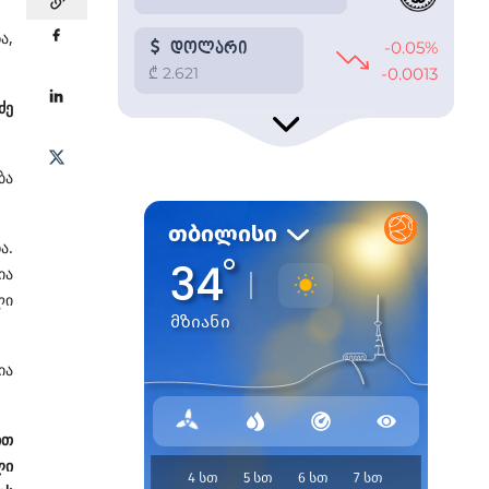
ა,
ძე
ბა
ა.
ია
ლი
ია
ით
ლი