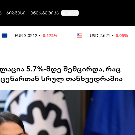
ა
ბიზნესი
ენერგეტიკა
მეტი
2
•
-0.172%
USD
2.621
•
-0.05%
RUB
0
ფლაცია 5.7%-მდე შემცირდა, რაც
სცენართან სრულ თანხვედრაშია