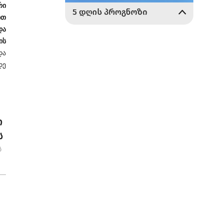
რი
ით
და
ის
და
დე
ი
ს
ს