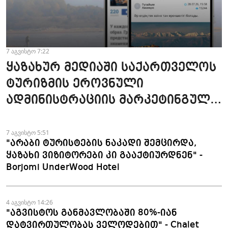
7 აგვისტო 7:22
ყაზახურ მედიაში საქართველოს
ტურიზმის ეროვნული
ადმინისტრაციის მარკეტინგული
კამპანიის ფარგლებში სტატიები
მომზადდა
7 აგვისტო 5:51
"არაბი ტურისტების ნაკადი შემცირდა,
ყაზახი ვიზიტორები კი გააქტიურდნენ" -
Borjomi UnderWood Hotel
4 აგვისტო 14:26
"აგვისტოს განმავლობაში 80%-იან
დატვირთულობას ველოდებით" - Chalet