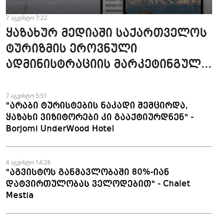
7 აგვისტო 7:22
ყაზახურ მედიაში საქართველოს
ტურიზმის ეროვნული
ადმინისტრაციის მარკეტინგული
კამპანიის ფარგლებში სტატიები
მომზადდა
7 აგვისტო 5:51
"არაბი ტურისტების ნაკადი შემცირდა,
ყაზახი ვიზიტორები კი გააქტიურდნენ" -
Borjomi UnderWood Hotel
4 აგვისტო 14:26
"აგვისტოს განმავლობაში 80%-იან
დატვირთულობას ველოდებით" - Chalet
Mestia