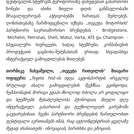
ფესტივალის სტუმრებს ტერიტორიაზე დახვდებათ გასართობი
ზონები და ისინი მთელი დღის განმავლობაში
მრავალფეროვან აქტივობებში ჩართვას შეძლებენ.
ღონისძიებაზე წარმოდგენილი იქნება „თეგეტა მოტორსის“
პარტნიორი საერთაშორისო ბრენდების - Bridgestone,
Michelin, Petronas, Shell, Motul, Varta, ATE და Champion -
სპეციალური სივრცეები, სადაც სტუმრები, კომპანიების
პროდუქციის გაცნობა-შეძენასთან ერთად, სხვადასხვა
ინტერაქციულ გამოცდილებას მიიღებენ.
თორნიკე ჩახვაშვილი, „თეგეტა რითეილის“ მთავარი
ოფიცერი:
„Tegeta Fest-ის იდეა ავტოსპორტის ირგვლივ
სრულიად ახალი გამოცდილების შექმნაა. გვინდოდა,
ჩემპიონატის მორიგი ეტაპი მხოლოდ რბოლა არ ყოფილიყო
და სტუმრებს შესაძლებლობა ჰქონოდათ, მთელი დღე
ინტერაქციულ, გასართობ და ტექნოლოგიურ გარემოში
გაეტარებინათ. ჩვენი პარტნიორი ბრენდების ჩართულობით
ფესტივალი აერთიანებს იმას, რაც ავტოინდუსტრიას ყველაზე
მეტად ახასიათებს - ინოვაციას, ხარისხსა და ემოციას.