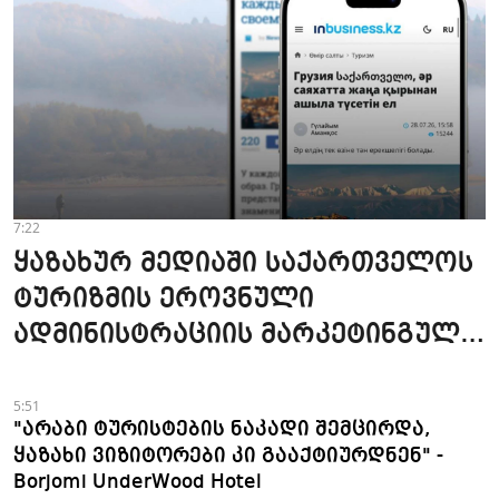
7:22
ყაზახურ მედიაში საქართველოს
ტურიზმის ეროვნული
ადმინისტრაციის მარკეტინგული
კამპანიის ფარგლებში სტატიები
მომზადდა
5:51
"არაბი ტურისტების ნაკადი შემცირდა,
ყაზახი ვიზიტორები კი გააქტიურდნენ" -
Borjomi UnderWood Hotel