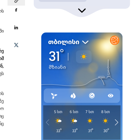
ის
ში
რე
იმ
ნ,
ვს
ის
ზე
რო
იც
ნც