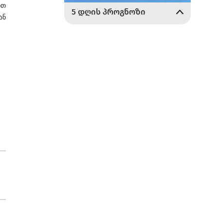
ით
ან