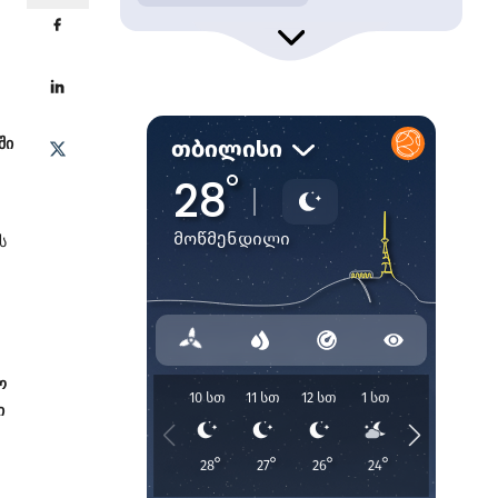
ში
ს
ო
ი