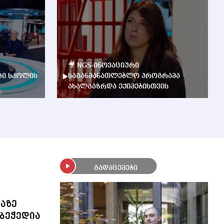
🎥 NGS-ინოვაციური
ბი სკოლის
საგანმანათლებლო პროგრამა
ახალგაზრდა ექიმებისთვის
გადაცემები
ლაზე
ბეჭედია