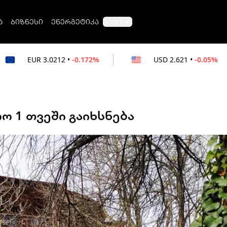
ა
ბიზნესი
ენერგეტიკა
მეტი
-0.172%
USD
2.621
•
-0.05%
RUB
0.0
ო 1 თვეში გაიხსნება