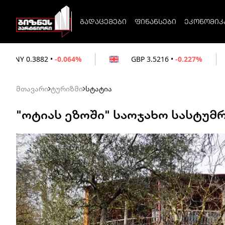
გადაცემები
ფინანსები
ეკონომიკ
64%
GBP
3.5216
•
-0.227%
EUR
3.0212
•
მთავარი
ტურიზმი
სტატია
"ოტიას ეზოში" საოჯახო სასტუმრ