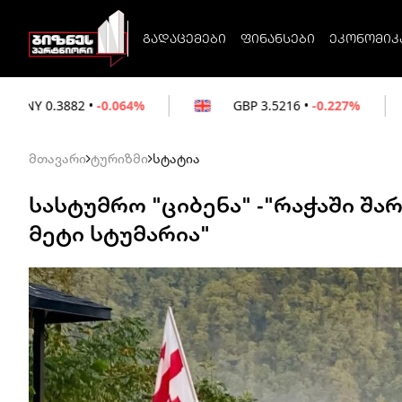
გადაცემები
ფინანსები
ეკონომიკ
.064%
GBP
3.5216
•
-0.227%
EUR
3.021
მთავარი
ტურიზმი
სტატია
სასტუმრო "ციბენა" -"რაჭაში შ
მეტი სტუმარია"