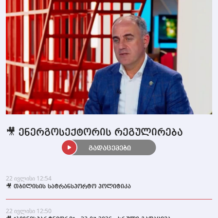
🎥 ენერგოსექტორის რეგულირება
გადაცემები
22 ივლისი 12:54
🎥 თბილისის სატრანსპორტო პოლიტიკა
22 ივლისი 12:50