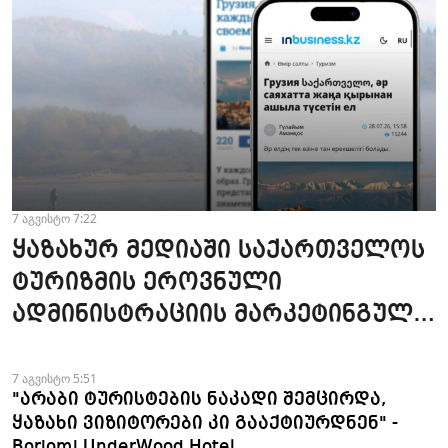
7 აგვისტო 7:22
ყაზახურ მედიაში საქართველოს
ტურიზმის ეროვნული
ადმინისტრაციის მარკეტინგული
კამპანიის ფარგლებში სტატიები
მომზადდა
7 აგვისტო 5:51
"არაბი ტურისტების ნაკადი შემცირდა,
ყაზახი ვიზიტორები კი გააქტიურდნენ" -
Borjomi UnderWood Hotel