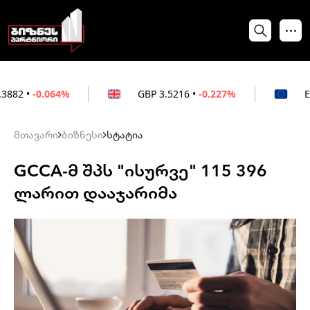
64%
GBP
3.5216
•
-0.227%
EUR
3.0212
•
მთავარი
ბიზნესი
სტატია
GCCA-მ შპს "ისურვე" 115 396
ლარით დააჯარიმა