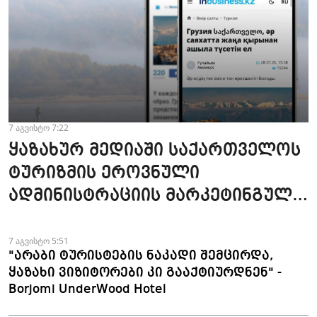
7 აგვისტო 7:22
ყაზახურ მედიაში საქართველოს
ტურიზმის ეროვნული
ადმინისტრაციის მარკეტინგული
კამპანიის ფარგლებში სტატიები
მომზადდა
7 აგვისტო 5:51
"არაბი ტურისტების ნაკადი შემცირდა,
ყაზახი ვიზიტორები კი გააქტიურდნენ" -
Borjomi UnderWood Hotel