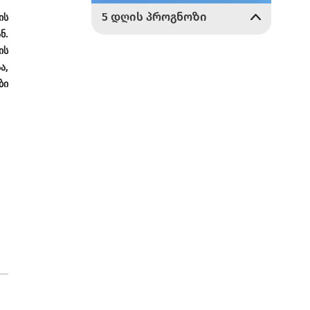
ის
ნ.
ის
ა,
ბი