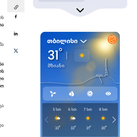
ის
თა
მა
სა
ოს
ლი
ნო
ცა
და