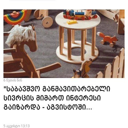
6 წუთის წინ
"საბავშვო განმავითარებელი
სივრცის მიმართ ინტერესი
გაიზარდა - აგვისტოში
ღონისძიებების 20% უკვე
დაჯავშნილია" - Kokito Kids Space
5 აგვისტო 13:13